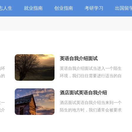
志人生
就业指南
创业指南
考研学习
出国留
英语自我介绍面试
的环
英语自我介绍面试当进入一个陌生
当的
环境，我们往往需要进行适当的自
的重
我介绍，自我介绍是人与人进行沟
绍一
通的出发点。相信许多人会觉得自
酒店面试英语自我介绍
我介绍很难写吧...
在一
酒店面试英语自我介绍当来到一个
我介
陌生的地方时，我们通常会被要求
认识
作自我介绍，自我介绍是一展示自
介
己的.手段。那么自我介绍应该包