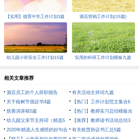
【实用】德育中学工作计划3篇
酒店营销工作计划(15篇)
幼儿园小班安全工作计划15篇
实用的科研工作计划模板九篇
相关文章推荐
酒店员工的个人辞职报告
有关活动主持词九篇
关于植树节倡议书4篇
【热门】工作计划范文集合6
慈善演讲稿5篇
篇
【热门】教师实习总结模板合
幼儿园父亲节主持词（精选5
集5篇
【推荐】教师读书活动总结3
篇）
2020年精选人生感悟的好句合
篇
有关租赁协议书汇总5篇
集80句
【精品】小学升初中自荐信四
初二学业成就自我评价