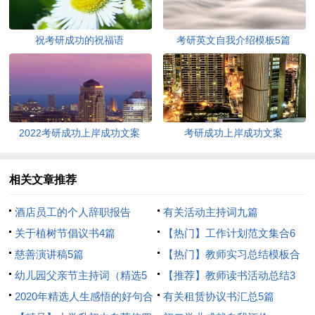
祝考研成功的祝福语
考研英文自我介绍模板5篇
2022考研成功上岸成功文案
考研成功上岸成功文案
相关文章推荐
酒店员工的个人辞职报告
有关活动主持词九篇
关于植树节倡议书4篇
【热门】工作计划范文集合6
慈善演讲稿5篇
篇
【热门】教师实习总结模板合
幼儿园父亲节主持词（精选5
集5篇
【推荐】教师读书活动总结3
篇）
2020年精选人生感悟的好句合
篇
有关租赁协议书汇总5篇